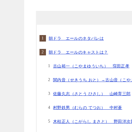
朝ドラ エールのネタバレは
朝ドラ エールのキャストは？
古山裕一（こやまゆういち） 窪田正孝
関内音（せきうち おと）→古山音（こや
佐藤久志（さとう ひさし） 山崎育三郎
村野鉄男（むらの てつお） 中村蒼
木枯正人（こがらし まさと） 野田洋次