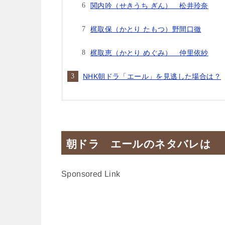
関内吟（せきうち ぎん） 松井玲奈
梶取保（かとり たもつ）野間口徹
梶取恵（かとり めぐみ） 仲里依紗
NHK朝ドラ「エール」を見逃した場合は？
朝ドラ エールのネタバレは
Sponsored Link