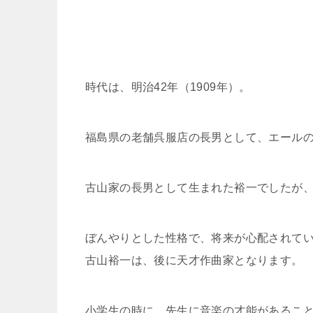
時代は、明治42年（1909年）。
福島県の老舗呉服店の長男として、エール
古山家の長男として生まれた裕一でしたが
ぼんやりとした性格で、将来が心配されて
古山裕一は、後に天才作曲家となります。
小学生の時に、先生に音楽の才能があるこ