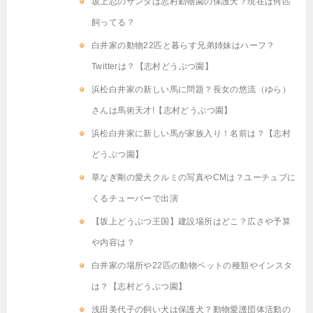
坂上忍のサンタは志村動物園の保護犬？現在は何匹
飼ってる？
白井家の動物22匹と暮らす兄弟姉妹はハーフ？
Twitterは？【志村どうぶつ園】
浜松白井家の新しい馬に問題？長女の悠流（ゆら）
さんは馬術天才!【志村どうぶつ園】
浜松白井家に新しい馬が家族入り！名前は？【志村
どうぶつ園】
草なぎ剛の愛犬クルミの写真やCMは？ユーチュブに
くるチューバーで出演
【坂上どうぶつ王国】建設場所はどこ？広さや予算
や内容は？
白井家の場所や22匹の動物ペットの種類やインスタ
は？【志村どうぶつ園】
浅田美代子の飼い犬は保護犬？動物愛護団体活動の